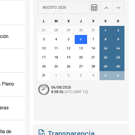
AGOSTO 2026
L
M
X
J
V
S
D
27
28
29
30
31
1
2
ación
3
4
5
6
7
8
9
10
11
12
13
14
15
16
17
18
19
20
21
22
23
24
25
26
27
28
29
30
31
1
2
3
4
5
6
s Pleno
06/08/2026
8:
08
:56
(UTC/GMT +2)
sras
lla de
Transparencia